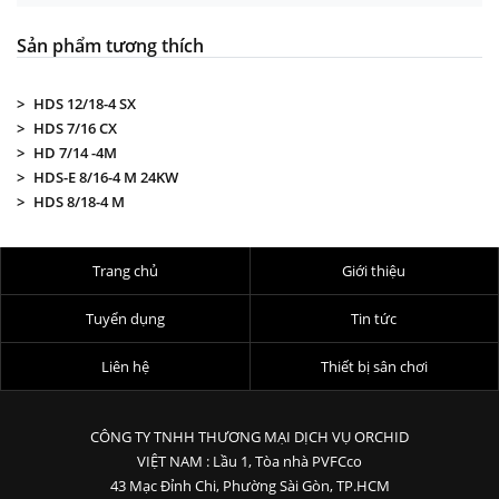
Sản phẩm tương thích
HDS 12/18-4 SX
HDS 7/16 CX
HD 7/14 -4M
HDS-E 8/16-4 M 24KW
HDS 8/18-4 M
Trang chủ
Giới thiệu
Tuyển dụng
Tin tức
Liên hệ
Thiết bị sân chơi
CÔNG TY TNHH THƯƠNG MẠI DỊCH VỤ ORCHID
VIỆT NAM : Lầu 1, Tòa nhà PVFCco
43 Mạc Đỉnh Chi, Phường Sài Gòn, TP.HCM