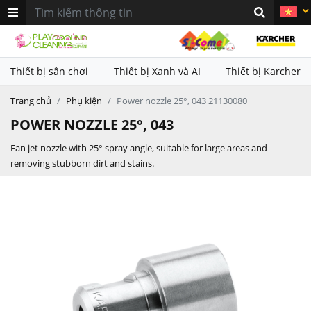
khác nhau. Sử dụng kết hợp với
khác nhau. Sử dụng kết hợp với
thiết bị làm sạch Karcher nhằm
thiết bị làm sạch Karcher nhằm
mang lại hiệu quả vệ sinh vượt
mang lại hiệu quả vệ sinh vượt
trội
trội
Thiết bị sân chơi
Thiết bị Xanh và AI
Thiết bị Karcher
Trang chủ
Phụ kiện
Power nozzle 25°, 043 21130080
POWER NOZZLE 25°, 043
Fan jet nozzle with 25° spray angle, suitable for large areas and
removing stubborn dirt and stains.