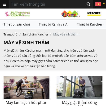
khác nhau. Sử dụng kết hợp với
khác nhau. Sử dụng kết hợp với
thiết bị làm sạch Karcher nhằm
thiết bị làm sạch Karcher nhằm
mang lại hiệu quả vệ sinh vượt
mang lại hiệu quả vệ sinh vượt
trội
trội
Thiết bị sân chơi
Thiết bị Xanh và AI
Thiết bị Karcher
Trang chủ
Sản phẩm Karcher
Máy vệ sinh thảm
MÁY VỆ SINH THẢM
Máy giặt thảm Kärcher mạnh mẽ, đa năng, cho hiệu quả làm sạch
thảm vừa và sâu đồng thời loại bỏ mọi vết bẩn bám trên sợi vải. Với
phụ kiện thích hợp, máy giặt thảm Kärcher còn có thể làm sạch bọc
nệm và ghế xe hơi sâu tận bên trong.
Máy làm sạch hút phun
Máy giặt thảm công