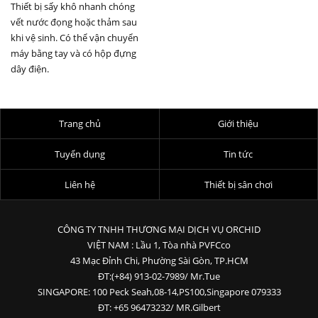
Thiết bị sấy khô nhanh chóng
vết nước đọng hoặc thảm sau
khi vệ sinh. Có thể vận chuyển
máy bằng tay và có hộp đựng
dây điện.
Trang chủ
Giới thiệu
Tuyển dụng
Tin tức
Liên hệ
Thiết bị sân chơi
CÔNG TY TNHH THƯƠNG MẠI DỊCH VỤ ORCHID
VIỆT NAM : Lầu 1, Tòa nhà PVFCco
43 Mạc Đỉnh Chi, Phường Sài Gòn, TP.HCM
ĐT:(+84) 913-02-7989/ Mr.Tue
SINGAPORE: 100 Peck Seah,08-14,PS100,Singapore 079333
ĐT: +65 96473232/ MR.Gilbert