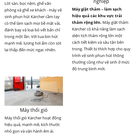
nghiệp
Lót sàn, bọc nệm, ghế văn
Máy giặt thảm – làm sạch
phòng và ghế xe khách - máy vệ
hiệu quả các khu vực trải
sinh phun hút Kärcher cầm tay
thảm rộng lớn.
Máy giặt thảm
có thể làm sạch mọi bề mặt vải,
Kärcher có khả năng làm sạch
đánh bay và loại bỏ vết bẩn chỉ
diện tích thảm rộng lớn một
trong một lần. Với tua-bin hút
cách tiết kiệm và sâu tận bên
mạnh mẽ, lượng hơi ẩm còn sót
trong. Thiết bị thích hợp cho quy
lại thấp đến mức ngạc nhiên.
trình vệ sinh phun hút thông
thường cũng như vệ sinh ở mức
độ trung bình mới.
Máy thổi gió
Máy thổi gió Kärcher hoạt động
hiệu quả, mạnh mẽ, kích thước
nhỏ gọn và vận hành êm ái.