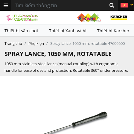
khác nhau. Sử dụng kết hợp với
khác nhau. Sử dụng kết hợp với
thiết bị làm sạch Karcher nhằm
thiết bị làm sạch Karcher nhằm
mang lại hiệu quả vệ sinh vượt
mang lại hiệu quả vệ sinh vượt
trội
trội
Thiết bị sân chơi
Thiết bị Xanh và AI
Thiết bị Karcher
Trang chủ
Phụ kiện
Spray lance, 1050 mm, rotatable 47606600
SPRAY LANCE, 1050 MM, ROTATABLE
1050 mm stainless steel lance (manual coupling) with ergonomic
handle for ease of use and protection. Rotatable 360° under pressure.