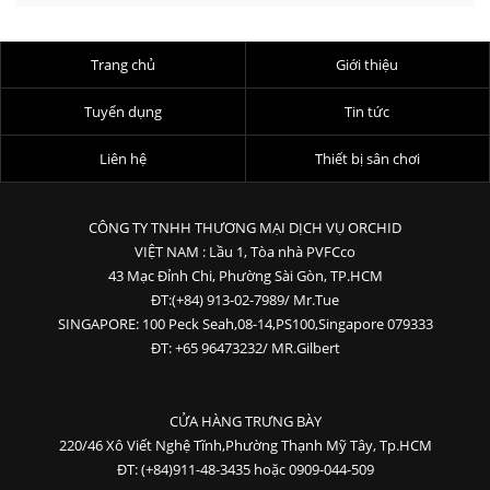
Trang chủ
Giới thiệu
Tuyển dụng
Tin tức
Liên hệ
Thiết bị sân chơi
CÔNG TY TNHH THƯƠNG MẠI DỊCH VỤ ORCHID
VIỆT NAM : Lầu 1, Tòa nhà PVFCco
43 Mạc Đỉnh Chi, Phường Sài Gòn, TP.HCM
ĐT:(+84) 913-02-7989/ Mr.Tue
SINGAPORE: 100 Peck Seah,08-14,PS100,Singapore 079333
ĐT: +65 96473232/ MR.Gilbert
CỬA HÀNG TRƯNG BÀY
220/46 Xô Viết Nghệ Tĩnh,Phường Thạnh Mỹ Tây, Tp.HCM
ĐT: (+84)911-48-3435 hoặc 0909-044-509