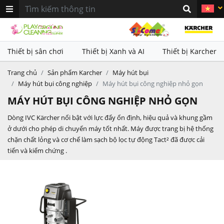
khác nhau. Sử dụng kết hợp với
khác nhau. Sử dụng kết hợp với
thiết bị làm sạch Karcher nhằm
thiết bị làm sạch Karcher nhằm
mang lại hiệu quả vệ sinh vượt
mang lại hiệu quả vệ sinh vượt
trội
trội
Thiết bị sân chơi
Thiết bị Xanh và AI
Thiết bị Karcher
Trang chủ
Sản phẩm Karcher
Máy hút bụi
Máy hút bụi công nghiệp
Máy hút bụi công nghiệp nhỏ gọn
MÁY HÚT BỤI CÔNG NGHIỆP NHỎ GỌN
Dòng IVC Kärcher nổi bật với lực đẩy ổn định, hiệu quả và khung gầm
ở dưới cho phép di chuyển máy tốt nhất. Máy được trang bị hệ thống
chặn chất lỏng và cơ chế làm sạch bộ lọc tự động Tact² đã được cải
tiến và kiểm chứng .