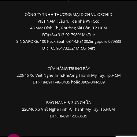
CÔNG TY TNHH THƯƠNG MẠI DỊCH VỤ ORCHID
VIỆT NAM : Lầu 1, Tòa nhà PVFCco
43 Mạc Đỉnh Chi, Phường Sài Gòn, TP.HCM
ĐT:(+84) 913-02-7989/ Mr.Tue
SINGAPORE: 100 Peck Seah,08-14,PS100,Singapore 079333
ĐT: +65 96473232/ MR.Gilbert
CỬA HÀNG TRƯNG BÀY
220/46 Xô Viết Nghệ Tĩnh,Phường Thạnh Mỹ Tây, Tp.HCM
ĐT: (+84)911-48-3435 hoặc 0909-044-509
BẢO HÀNH & SỬA CHỮA
220/46 Xô Viết Nghệ Tĩnh,P. Thạnh Mỹ Tây, Tp.HCM
ĐT: (+84)911-50-3535