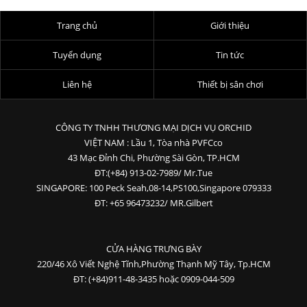
Trang chủ
Giới thiệu
Tuyển dụng
Tin tức
Liên hệ
Thiết bị sân chơi
CÔNG TY TNHH THƯƠNG MẠI DỊCH VỤ ORCHID
VIỆT NAM : Lầu 1, Tòa nhà PVFCco
43 Mạc Đỉnh Chi, Phường Sài Gòn, TP.HCM
ĐT:(+84) 913-02-7989/ Mr.Tue
SINGAPORE: 100 Peck Seah,08-14,PS100,Singapore 079333
ĐT: +65 96473232/ MR.Gilbert
CỬA HÀNG TRƯNG BÀY
220/46 Xô Viết Nghệ Tĩnh,Phường Thạnh Mỹ Tây, Tp.HCM
ĐT: (+84)911-48-3435 hoặc 0909-044-509