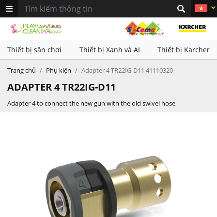
khác nhau. Sử dụng kết hợp với
khác nhau. Sử dụng kết hợp với
thiết bị làm sạch Karcher nhằm
thiết bị làm sạch Karcher nhằm
mang lại hiệu quả vệ sinh vượt
mang lại hiệu quả vệ sinh vượt
trội
trội
Thiết bị sân chơi
Thiết bị Xanh và AI
Thiết bị Karcher
Trang chủ
Phụ kiện
Adapter 4 TR22IG-D11 41110320
ADAPTER 4 TR22IG-D11
Adapter 4 to connect the new gun with the old swivel hose