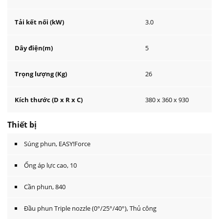
Tải kết nối (kW)
3.0
Dây điện(m)
5
Trọng lượng (Kg)
26
Kích thước (D x R x C)
380 x 360 x 930
Thiết bị
Súng phun,
EASY!Force
Ống áp lực cao, 10
Cần phun, 840
Đầu phun Triple nozzle (0°/25°/40°), Thủ công