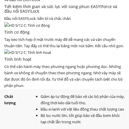
Tiết kiệm thời gian và sức lực với súng phun
EASY!Force
và
đầu nối
EASY!Lock
Đầu nối
EASY!Lock
: bền bỉ và chắc chắn
Tính cơ động
Tay kéo tích hợp ở mặt trước máy để dễ mang vác và vận chuyển
thuận tiện. Tay đẩy có thể thu lại bằng một nút bấm. Kết cấu nhỏ gọn.
Tính linh hoạt
Có thể vận hành máy theo phương ngang hoặc phương dọc. Những
bánh xe không di chuyển theo theo phương ngang. Nhờ vậy máy sẽ
đạt được độ ổn định tối đa. Tư thế đỗ và vận chuyển tách biệt cho bộ
phận phun.
Chất
Giảm áp tự động để bảo vệ các bộ phận của máy,
lượng
đồng thời kéo dài tuổi thọ.
Đầu xi-lanh với vật liệu đồng thau chất lượng cao
Bộ lọc nước lớn, tốt giúp bảo vệ đầu bơm khỏi
tạp chất lẫn trong nước