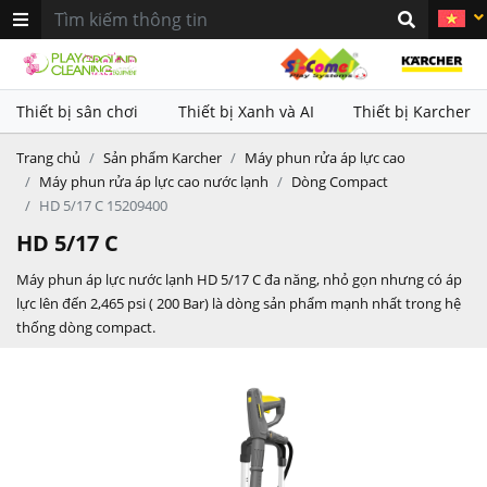
khác nhau. Sử dụng kết hợp với
khác nhau. Sử dụng kết hợp với
thiết bị làm sạch Karcher nhằm
thiết bị làm sạch Karcher nhằm
mang lại hiệu quả vệ sinh vượt
mang lại hiệu quả vệ sinh vượt
trội
trội
Thiết bị sân chơi
Thiết bị Xanh và AI
Thiết bị Karcher
Trang chủ
Sản phẩm Karcher
Máy phun rửa áp lực cao
Máy phun rửa áp lực cao nước lạnh
Dòng Compact
HD 5/17 C 15209400
HD 5/17 C
Máy phun áp lực nước lạnh HD 5/17 C đa năng, nhỏ gọn nhưng có áp
lực lên đến 2,465 psi ( 200 Bar) là dòng sản phẩm mạnh nhất trong hệ
thống dòng compact.