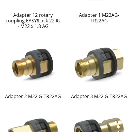
Adapter 12 rotary
Adapter 1 M22AG-
coupling EASY!Lock 22 IG
TR22AG
- M22 x 1.8 AG
Adapter 2 M22IG-TR22AG
Adapter 3 M22IG-TR22AG