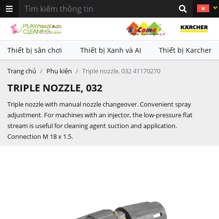
khác nhau. Sử dụng kết hợp với
khác nhau. Sử dụng kết hợp với
thiết bị làm sạch Karcher nhằm
thiết bị làm sạch Karcher nhằm
mang lại hiệu quả vệ sinh vượt
mang lại hiệu quả vệ sinh vượt
trội
trội
Thiết bị sân chơi
Thiết bị Xanh và AI
Thiết bị Karcher
Trang chủ
Phụ kiện
Triple nozzle, 032 41170270
TRIPLE NOZZLE, 032
Triple nozzle with manual nozzle changeover. Convenient spray
adjustment. For machines with an injector, the low-pressure flat
stream is useful for cleaning agent suction and application.
Connection M 18 x 1.5.