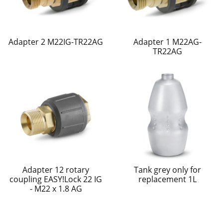
Adapter 2 M22IG-TR22AG
Adapter 1 M22AG-
TR22AG
Adapter 12 rotary
Tank grey only for
coupling EASY!Lock 22 IG
replacement 1L
- M22 x 1.8 AG