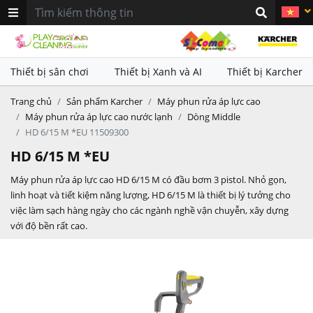
khác nhau. Sử dụng kết hợp với
khác nhau. Sử dụng kết hợp với
thiết bị làm sạch Karcher nhằm
thiết bị làm sạch Karcher nhằm
mang lại hiệu quả vệ sinh vượt
mang lại hiệu quả vệ sinh vượt
trội
trội
Thiết bị sân chơi
Thiết bị Xanh và AI
Thiết bị Karcher
Trang chủ
Sản phẩm Karcher
Máy phun rửa áp lực cao
Máy phun rửa áp lực cao nước lạnh
Dòng Middle
HD 6/15 M *EU 11509300
HD 6/15 M *EU
Máy phun rửa áp lực cao HD 6/15 M có đầu bơm 3 pistol. Nhỏ gọn,
linh hoạt và tiết kiệm năng lượng, HD 6/15 M là thiết bị lý tưởng cho
việc làm sạch hàng ngày cho các ngành nghề vận chuyễn, xây dựng
với độ bền rất cao.